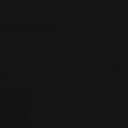
евого лида
днем чеке в 1,2 млн
дных участков
й месяц
Получить кейсы под свою нишу