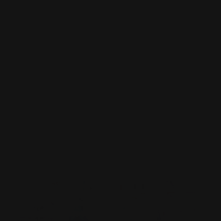
Клиенты благодарят нас
и рекомендуют своим друзьям
Александр Захаров
Генеральный директор