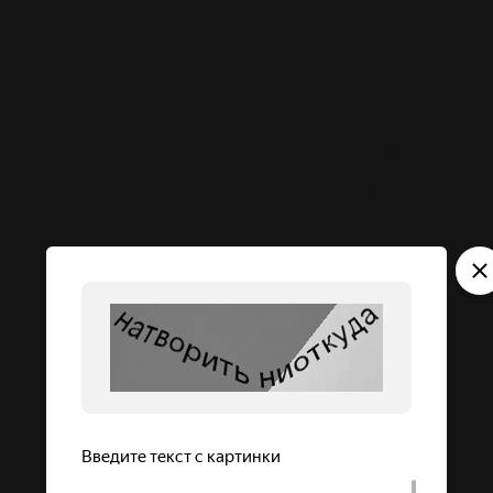
B2B-услуги
228 рублей
за подписчика на 
Туризм
Сделали
новый с
лидером региона з