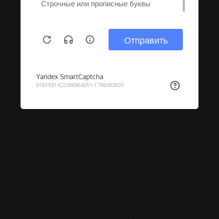
Стоматологии
Средняя цена цел
–
8 тыс. ₽ при сре
Строительство домов
10 продаж
загоро
с домами за первы
Дружим
маркетинг
и продажи