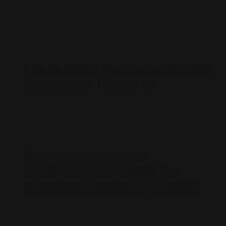
Производства
Производство станков:
рост продаж
на 83%
(2025 г. к 2024 г.)
Интернет-магазины
Рост продаж в магазине
стройматериалов на
280% без
увеличения рекламного бюджета