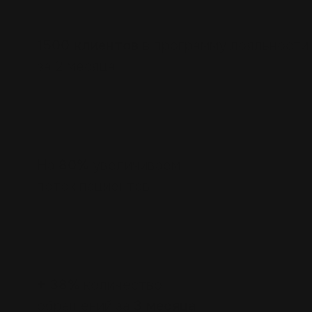
Сетевые АЗС
1500 клиентов
в программу лояльности
за 2 месяца
Медицинские центры
На
80%
увеличиваем
поток пациентов
Застройщики
+ 38%
количество
обращений за
3 месяца