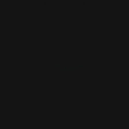
С 2010 года делаем комплексный марке
Наши
клиенты:
Запатентованная технол