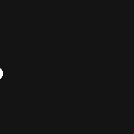
ВК
айт
базы отдыха seo
а 15 месяцев