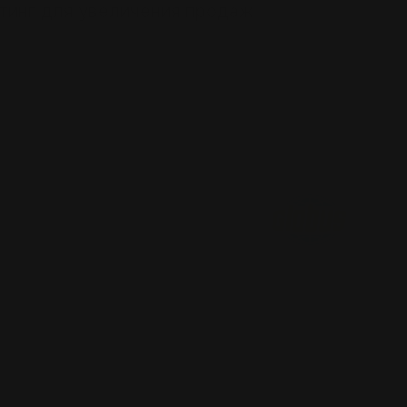
тинг для увеличения продаж
огия “Дружим маркетинг 