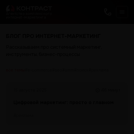
Агентство комплексного
интернет-маркетинга
БЛОГ ПРО ИНТЕРНЕТ-МАРКЕТИНГ
Рассказываем про системный маркетинг,
инструменты, бизнес-процессы
все темы
#e-commerce
#seo
#smm
#поиск
#реклама
15 августа 2025
46 минут
Цифровой маркетинг: просто о главном
#реклама