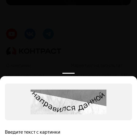
О компании
Маркетинг на результат
Нас рекомендуют
Продвижение сайтов - SEO
Кейсы
Контекстная реклама
Контакты
Таргетированная реклама
Политика обработки
Продвижение в социальных
персональных данных
сетях - SMM
Продвижение на
маркетплейсах