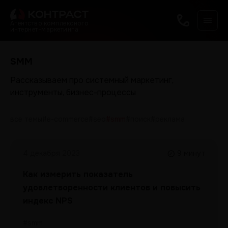
Агентство комплексного
интернет-маркетинга
SMM
Рассказываем про системный маркетинг,
инструменты, бизнес-процессы
все темы
#e-commerce
#seo
#smm
#поиск
#реклама
4 декабря 2023
9 минут
Как измерить показатель
удовлетворенности клиентов и повысить
индекс NPS
#smm