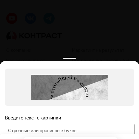
О компании
Маркетинг на результат
Нас рекомендуют
Продвижение сайтов - SEO
Кейсы
Контекстная реклама
Контакты
Таргетированная реклама
Политика обработки
Продвижение в социальных
персональных данных
сетях - SMM
Продвижение на
маркетплейсах
Продвижение в нейросетях
- GEO