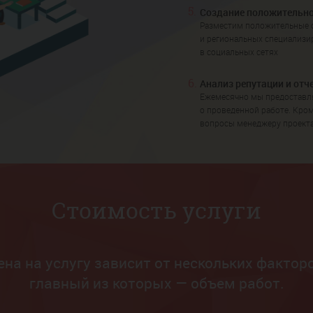
5.
Создание положительн
Разместим положительные 
и региональных специализир
в социальных сетях
6.
Анализ репутации и отч
Ежемесячно мы предоставл
о проведенной работе. Кром
вопросы менеджеру проект
Стоимость услуги
ена на услугу зависит от нескольких факторо
главный из которых — объем работ.