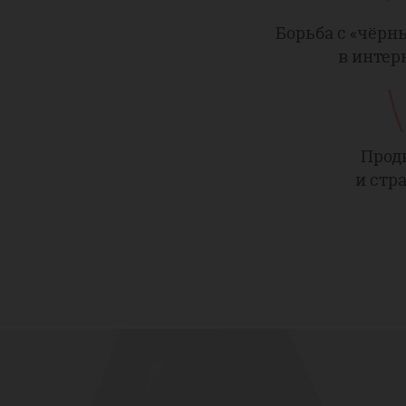
Борьба с «чёр
в интер
Прод
и стр
1 час