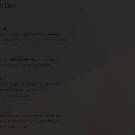
ете»
лей
анализ уже имеющихся упоминаний,
им конкретные цели и определяем задачи
о улучшению репутации компании
необходимый комплекс работ
й
по поисковой выдаче и социальным
рее обработать негатив
жительные отзывы
максимально возможное количество
также поможем решить или сгладить
емных ситуациях