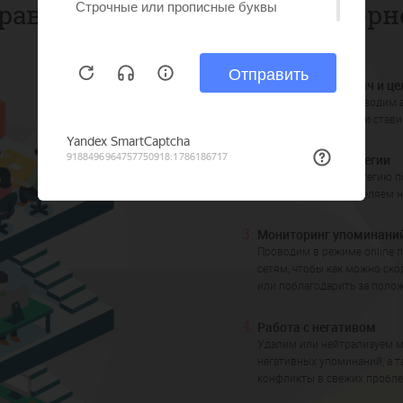
равление репутацией в интерн
1.
Определение задач и це
Предварительно проводим 
а также вместе с вами став
2.
Разработка стратегии
Разрабатываем стратегию п
в Интернете и определяем 
3.
Мониторинг упоминани
Проводим в режиме online 
сетям, чтобы как можно ско
или поблагодарить за поло
4.
Работа с негативом
Удалим или нейтрализуем 
негативных упоминаний, а 
конфликты в свежих пробл