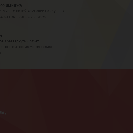
ого имиджа
отзывы о вашей компании на крупных
ованных порталах, а также
ет
яем развернутый отчет
е того, вы всегда можете задать
а
в,