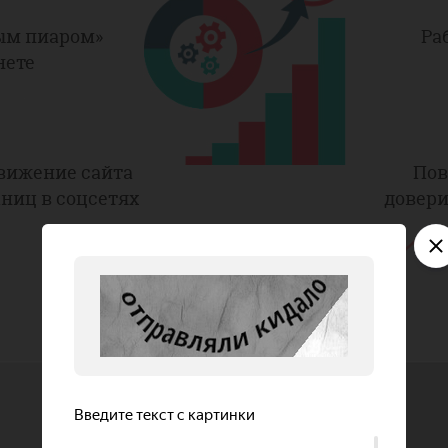
ным пиаром»
Ра
нете
вижение сайта
По
аниц в соцсетях
довери
Улучшение репутации
БЕСПЛАТНЫЙ АУ
как работодателя
5 мест
Что входит в услугу