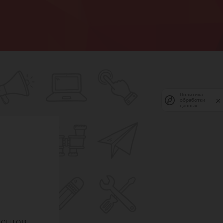
Политика
обработки
данных
е
ентов,