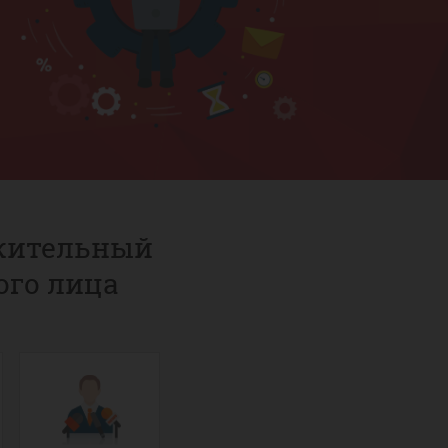
ожительный
ого лица