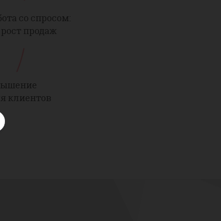
бота со спросом:
рост продаж
вышение
я клиентов
ДИТ
шаги развития