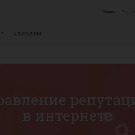
Москва
Рязань
И
О КОМПАНИИ
равление репутац
в интернете