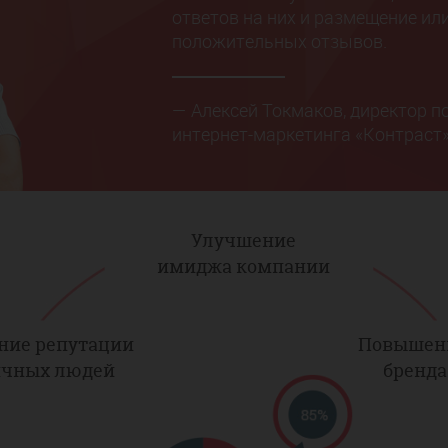
ответов на них и размещение и
положительных отзывов.
— Алексей Токмаков, директор п
интернет-маркетинга «Контраст
Улучшение
имиджа компании
ние репутации
Повышени
ичных людей
бренда