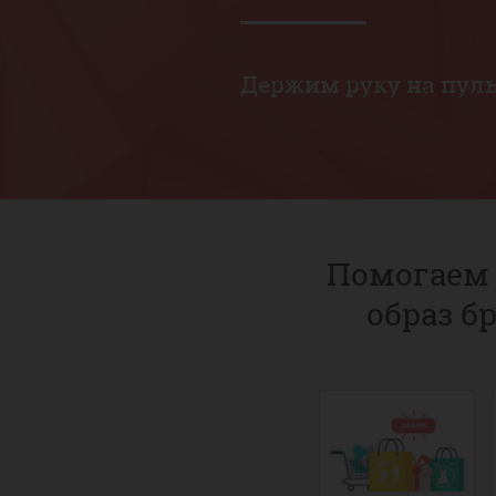
Держим руку на пул
Помогаем 
образ б