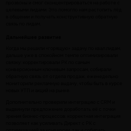
прозвоны и смог сконцентрироваться на работе с
целевыми лидами. Это помогло нам растопить лёд
в общении и получать конструктивную обратную
связь по лидам.
Дальнейшее развитие
Когда мы решили «горящую» задачу по квал.лидам,
дальше уже в спокойном темпе оптимизировали
связку: корректировали РК по самым
конверсионным ключевым запросам, собирали
обратную связь от отдела продаж, еженедельно
мониторили рекламную выдачу, чтобы быть в курсе
новых УТП и акций на рынке.
Дополнительно проверили интеграцию с CRM и
выдвинули предложение доработать её с точки
зрения бизнес-процессов: корректная интеграция
позволяет как усиливать Директ с РК с
оптимизацией за конверсии, так и собирать