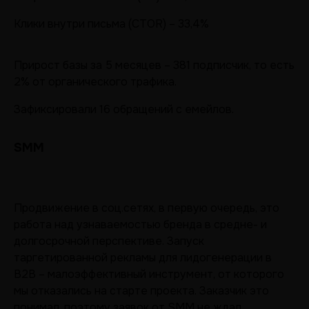
Клики внутри письма (CTOR) – 33,4%
Прирост базы за 5 месяцев – 381 подписчик, то есть
2% от органического трафика.
Зафиксировали 16 обращений с емейлов.
SMM
Продвижение в соц.сетях, в первую очередь, это
работа над узнаваемостью бренда в средне- и
долгосрочной перспективе. Запуск
таргетированной рекламы для лидогенерации в
B2B – малоэффективный инструмент, от которого
мы отказались на старте проекта. Заказчик это
понимал, поэтому заявок от SMM не ждал.