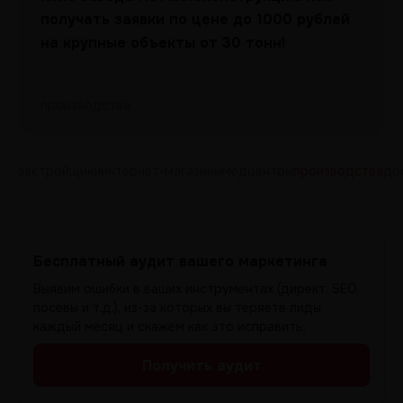
получать заявки по цене до 1000 рублей
на крупные объекты от 30 тонн!
производства
застройщики
интернет-магазины
медцентры
производства
до
Бесплатный аудит вашего маркетинга
Выявим ошибки в ваших инструментах (директ, SEO,
посевы и т.д.), из-за которых вы теряете лиды
каждый месяц и скажем как это исправить.
Получить аудит