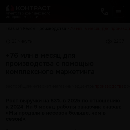
Агентство комплексного
интернет-маркетинга
Главная
Кейсы
Производства
+76 млн в месяц для произво
23 минуты
2207
+76 млн в месяц для
производства с помощью
комплексного маркетинга
застройщики
интернет-магазины
медцентры
производства
до
Рост выручки на 83% в 2025 по отношению
к 2024. На 9 месяц работы заказчик сказал:
«Мы продали в несезон больше, чем в
сезон!».