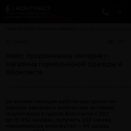
Агентство комплексного
интернет-маркетинга
Главная
Кейсы
Интернет-магазины
Кейс: продвижение инте
13 минут
7189
Кейс: продвижение интернет-
магазина горнолыжной одежды в
ВКонтакте
застройщики
интернет-магазины
медцентры
производства
до
За восемь месяцев работы над проектом
удалось увеличить количество активных
подписчиков в группе Вконтакте с 282
до 15 492 человек, получить 222 заказа,
максимальное количество — 44 заказа