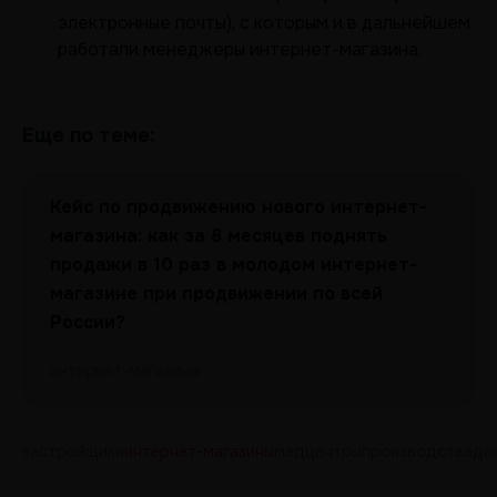
электронные почты), с которым и в дальнейшем
работали менеджеры интернет-магазина.
Еще по теме:
Кейс по продвижению нового интернет-
магазина: как за 8 месяцев поднять
продажи в 10 раз в молодом интернет-
магазине при продвижении по всей
России?
интернет-магазины
застройщики
интернет-магазины
медцентры
производства
до