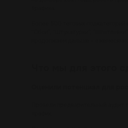
трафика.
Более 500
теговых подкатегорий 
“Обои”, “Штукатурки”, “Шпатлевки”
продолжаем дальше – ежемесячно 
Что мы для этого с
Оценили потенциал для ро
Провели предварительный аудит п
трафик.