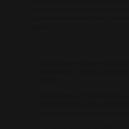
Провели анализ топовых конкурен
запросы, через сервисы посмотре
для увеличения поискового трафик
за работу.
Исправление технических ошиб
и трафика: особенно, удалени
сайта.
Мы регулярно проводим технич
дорабатывался, и нам нужно бы
появления технических ошибок
— руководитель проектов Юрий Т.