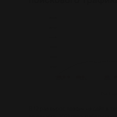
поискового трафик
Рост ор
В 12 раз вырос трафик на сайт в те
по декабрь 2021 года, работы пр