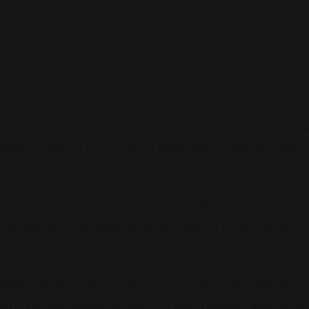
т
техническим параметрам, которые мешали са
темах Яндекс и Google. Такие факторы не заме
двигаться в поисковых системах.
е, которые появлялись
из-за
работы фильтров
 закрыли от индексации разделы в robots.txt,
тере и т.п.
лярно проводятся работы по улучшениям, поэ
ть технический аудит, чтобы предотвратить