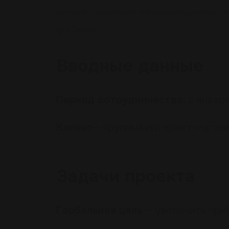
застройщики
интернет-магазины
медцентры
про
17 минут
Вводные
данные
Период сотрудничества:
с января
Клиент
— крупный интернет-магази
Задачи
проекта
Глобальная цель
— увеличить приб