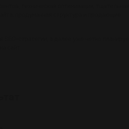
рентов, техническая оптимизация, тщательна
сайта, продуманная структура и продающие
я SEO-стратегии, а далее уже четко планиру
на сайт.
ьтат