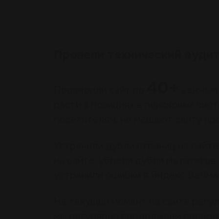
Провели технический ауди
40+
Проверили сайт по
важным 
расти в позициях в поисковых сис
посетителям, но мешают сайту про
Устранили дубли страниц на сайт
на сайте, убрали дубли метатегов,
устранили ошибки в Яндекс.Вебмас
На текущий момент на сайте регу
мы регулярно продолжаем проводи