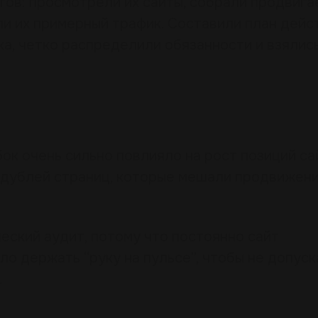
тов: просмотрели их сайты, собрали продвиг
ли их примерный трафик. Составили план дейс
а, четко распределили обязанности и взялис
ок очень сильно повлияло на рост позиций са
е дублей страниц, которые мешали продвижен
еский аудит, потому что постоянно сайт
ло держать “руку на пульсе”, чтобы не допуск
.