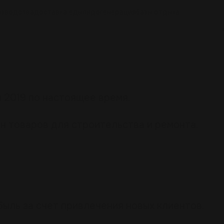
изводства
доставка еды
лидогенерация
базы отдыха
 2019 по настоящее время.
н товаров для строительства и ремонта.
ыль за счет привлечения новых клиентов.