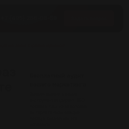
+7 (495) 256-08-59
Задать вопрос
 для магазина стройматериалов!
раз
Бесплатный аудит
те
вашего маркетинга
Выявим ошибки в ваших
инструментах (директ, SEO,
посевы и т.д.), из-за которых
вы теряете лиды каждый
месяц и скажем как это
исправить.