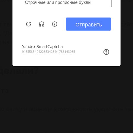
в течение 3 лет мы внедрили на разделах сайт
, “Ламинат”, “Линолеум” и т.д. Внедрение
на сайт мы вносим новые категории.
делали?
ста
о сайту и оценили возможность увеличить т