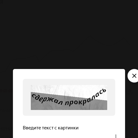
а
ганического трафика на сайте
чение 3 лет с января 2019 года
одолжаются далее. График показывает реальны