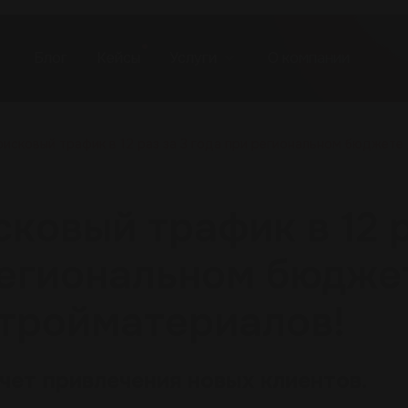
Блог
Кейсы
Услуги
О компании
оисковый трафик в 12 раз за 3 года при региональном бюджете
ковый трафик в 12 
 региональном бюдже
стройматериалов!
чет привлечения новых клиентов.