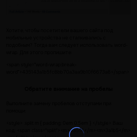
Хотите, чтобы посетители вашего сайта под
мобильные устройства не сталкивались с
подобным? Тогда вам следует использовать word-
wrap. Для этого пропишите:
<span style="word-wrap:break-
word">435143a1b5fc8bb70a3aa9b10f6673a8</span>
Обратите внимание на пробелы
Выполните замену пробелов отступами при
помощи:
<style> .split m { padding: 0em 0.5em } </style> Ваш
код: <span class="split"><m>43514</m><m>3a1b5</m>