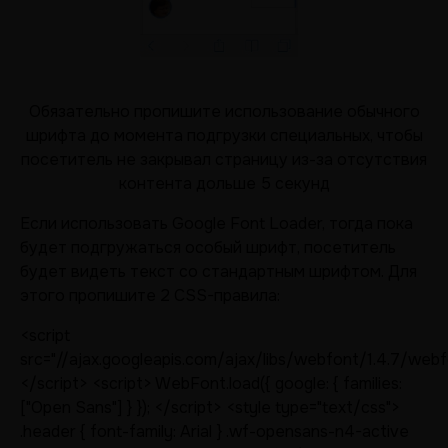
Обязательно пропишите использование обычного
шрифта до момента подгрузки специальных, чтобы
посетитель не закрывал страницу из-за отсутствия
контента дольше 5 секунд
Если использовать Google Font Loader, тогда пока
будет подгружаться особый шрифт, посетитель
будет видеть текст со стандартным шрифтом. Для
этого пропишите 2 CSS-правила:
<script
src="//ajax.googleapis.com/ajax/libs/webfont/1.4.7/webf
</script> <script> WebFont.load({ google: { families:
["Open Sans"] } }); </script> <style type="text/css">
.header { font-family: Arial } .wf-opensans-n4-active