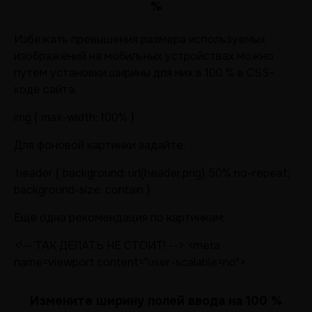
%
Избежать превышения размера используемых
изображений на мобильных устройствах можно
путем установки ширины для них в 100 % в CSS-
коде сайта:
img { max-width: 100% }
Для фоновой картинки задайте:
.header { background: url(header.png) 50% no-repeat;
background-size: contain }
Еще одна рекомендация по картинкам:
<!-- ТАК ДЕЛАТЬ НЕ СТОИТ! --> <meta
name=viewport content="user-scalable=no">
Измените ширину полей ввода на 100 %