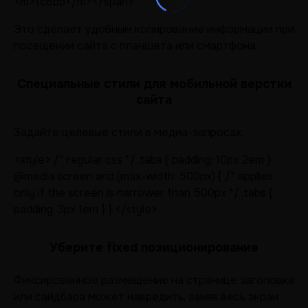
<m>fc8bb</m></span>
Это сделает удобным копирование информации при
посещении сайта с планшета или смартфона.
Специальные стили для мобильной верстки
сайта
Задайте целевые стили в медиа-запросах:
<style> /* regular css */ .tabs { padding: 10px 2em }
@media screen and (max-width: 500px) { /* applies
only if the screen is narrower than 500px */ .tabs {
padding: 3px 1em } } </style>
Уберите fixed позиционирование
Фиксированное размещение на странице заголовка
или сайдбара может навредить, заняв весь экран