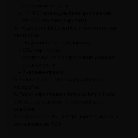
Серверный уровень
HTTPS переход на базе приложений
Альтернативные варианты
4.
Редирект с https на http и его поэтапная
настройка
Подготовление к редиректу
SSL-сертификат
Настраивание с сохраненным уровнем
посещаемости
Внесение правок
5.
Htaccess переадресация на https и
настройка
6.
Перенаправление с https на http с Nginx
7.
Htaccess редирект с http на https с
ошибкой
8.
Редирект с http на https через htaccess и
его влияние на SEO