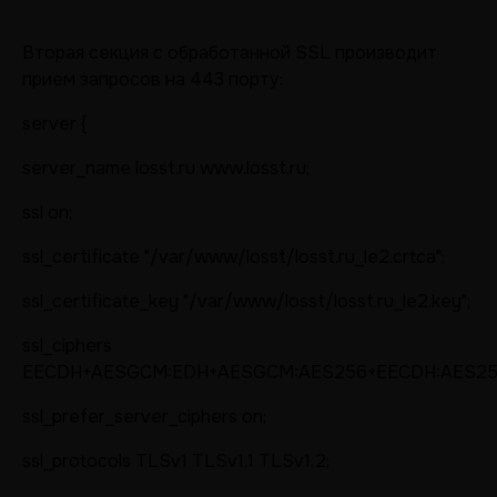
Вторая секция с обработанной SSL производит
прием запросов на 443 порту:
server {
server_name losst.ru www.losst.ru;
ssl on;
ssl_certificate "/var/www/losst/losst.ru_le2.crtca";
ssl_certificate_key "/var/www/losst/losst.ru_le2.key";
ssl_ciphers
EECDH+AESGCM:EDH+AESGCM:AES256+EECDH:AES25
ssl_prefer_server_ciphers on;
ssl_protocols TLSv1 TLSv1.1 TLSv1.2;