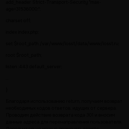
add_header Strict-Transport-Security "max-
age=31536000;";
charset off;
index index.php;
set $root_path /var/www/losst/data/www/losst.ru;
root $root_path;
listen :443 default_server;
...
}
Благодаря использованию return, получаем возврат
необходимых кодов ответов, идущих от сервера.
Проводим действие возврата кода 301 и вносим
данные адреса для перенаправления пользователя.
Дополнительно можно применять rewrite: