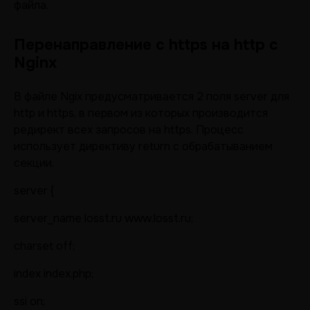
файла.
Перенаправление с https на http с
Nginx
В файле Ngix предусматривается 2 поля server для
http и https, в первом из которых производится
редирект всех запросов на https. Процесс
использует директиву return с обрабатыванием
секции.
server {
server_name losst.ru www.losst.ru;
charset off;
index index.php;
ssi on;