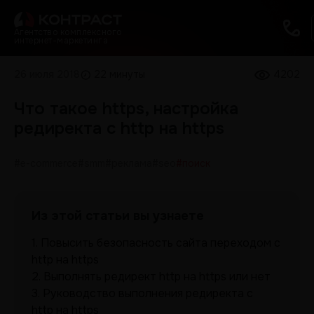
Агентство комплексного
интернет-маркетинга
26 июля 2018
22 минуты
4202
Что такое https, настройка
редиректа с http на https
#e-commerce
#smm
#реклама
#seo
#поиск
Из этой статьи вы узнаете
1.
Повысить безопасность сайта переходом с
http на https
2.
Выполнять редирект http на https или нет
3.
Руководство выполнения редиректа с
http на https