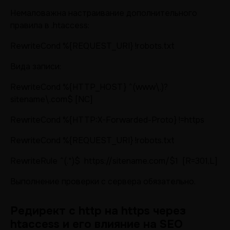
Немаловажна настраивание дополнительного
правила в .htaccess:
RewriteCond %{REQUEST_URI} !robots.txt
Вида записи:
RewriteCond %{HTTP_HOST} ^(www\.)?
sitename\.com$ [NC]
RewriteCond %{HTTP:X-Forwarded-Proto} !=https
RewriteCond %{REQUEST_URI} !robots.txt
RewriteRule ^(.*)$ https://sitename.com/$1 [R=301,L]
Выполнение проверки с сервера обязательно.
Редирект с http на https через
htaccess и его влияние на SEO