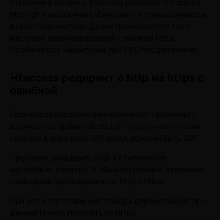
строками в конфиге. Htaccess редирект с https на
http nginx аналогичен. Изменяются только символы
в return параметрах. Далее производится тест
настроек перенаправлений с www на https.
Особенность характрена при СЕО продвижениях.
Htaccess редирект с http на https с
ошибкой
Если после настраивания возникают проблемы с
видимостью файла robots.txt, то получаем отклик
сервера в виде кода 301, когда дожжен быть 200.
Проблема указывает сбои в статических
настройках сервера. В обычном режиме отмечено
свободное прохождение по http и https.
При его отсутствии нет повода для беспокойств –
данные можно получить по https.