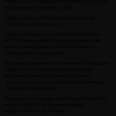
Файл robots.txt содержит измененную строку host,
где прописывается домен с https.
Предусмотрено обновление для строки, где
располагается карта сайта.
Сервис GSC подразумевает добавление сайта
HTTPS, обновление XML-карты и определение
региона. Неработающая ссылка указывает на
необходимость перезаливки.
Основное назначение – настраивание 301 редирект
с http на https. Проведенные манипуляции
предусматривают последующую проверку
доступности картинок, расположение таблиц, а
также фильтры страницы.
В открытом доступе должны быть rorots.txt и XML-
карта по http и https. Перенаправление
осуществляется при помощи: