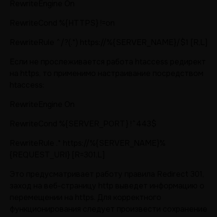
RewriteEngine On
RewriteCond %{HTTPS} !=on
RewriteRule ^/?(.*) https://%{SERVER_NAME}/$1 [R,L]
Если не прослеживается работа htaccess редирект
на https, то применимо настраивание посредством
htaccess:
RewriteEngine On
RewriteCond %{SERVER_PORT} !^443$
RewriteRule .* https://%{SERVER_NAME}%
{REQUEST_URI} [R=301,L]
Это предусматривает работу правила Redirect 301,
заход на веб-страницу http выведет информацию о
перемещении на https. Для корректного
функционирования следует произвести сохранение