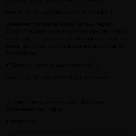
rewrite ^/(.*)$ https://losst.com/$1 permanent;
Данная инструкция выражает запись. Первая
строка подразумевает выделение сгруппированных
строк запросов, вторая – прописывание доменного
имени. Допускается использование директивы без
блока server:
if ($host ~* ^(losst\.ru|www\.losst\.ru)$ ){
rewrite ^/(.*)$ https://losst.ru/$1 permanent;
}
Данный этап предусматривает файловое
сохранение, тест nginx:
sudo nginx -t