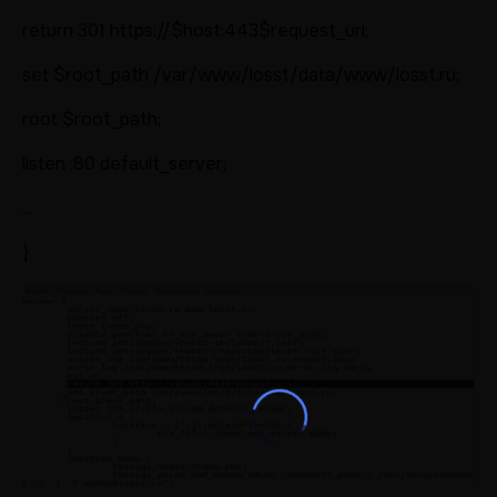
return 301 https://$host:443$request_uri;
set $root_path /var/www/losst/data/www/losst.ru;
root $root_path;
listen :80 default_server;
...
}