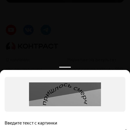
О компании
Маркетинг на результат
Нас рекомендуют
Продвижение сайтов - SEO
Кейсы
Контекстная реклама
Контакты
Таргетированная реклама
Политика обработки
Продвижение в социальных
персональных данных
сетях - SMM
Продвижение на
маркетплейсах
Продвижение в нейросетях