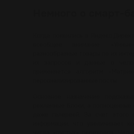
Немного о смарт-б
Когда появились в Яндекс.Директ
всеобщее внимание. «Умные
разнообразные товары по их интер
их запросов и данные о чело
применяется алгоритм «Матрик
персонализированные посты.
Основное назначение подсказ
рекламные блоки, а полноценные 
даже галереей. За счет этого 
информации, что увеличивает к
числа «пустых» переходов. Чело