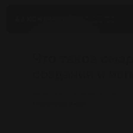
Агентство комплексного
интернет-маркетинга
Что такое сма
создания и ис
#e-commerce
#smm
#реклама
#seo
#поиск
12 марта 2018
13 минут