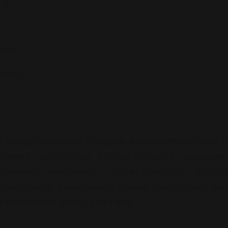
те
еров
отать?
 представления товаров в рекламной сети Я
нения полностью соответствуют названию
тельно увеличить эффективность собст
товарами в ближайшее время захлестнут вес
 проверить их на практике.