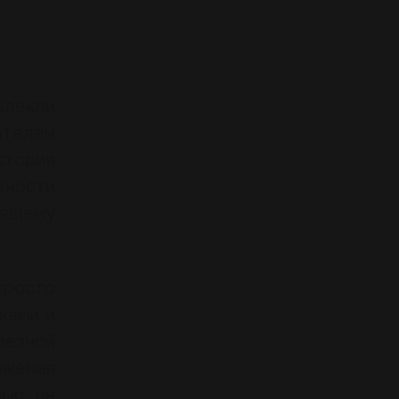
влекли
телям
стория
вности
оящему
просто
ками и
лезной
ижения
лью он