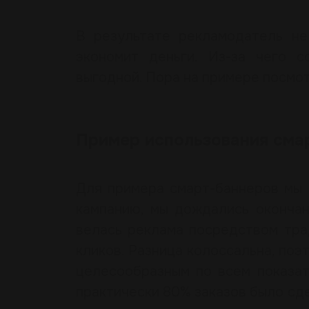
В результате рекламодатель не
экономит деньги. Из-за чего с
выгодной. Пора на примере посмо
Пример использования сма
Для примера смарт-баннеров мы 
кампанию, мы дождались окончан
велась реклама посредством трад
кликов. Разница колоссальна, по
целесообразным по всем показат
практически 80% заказов было сд