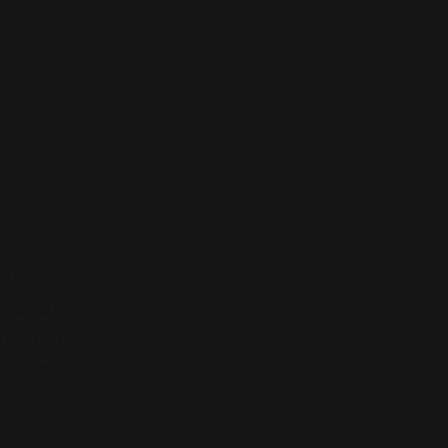
ндекс.
, ведь
венной
ь мир,