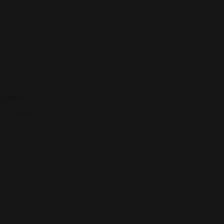
румах.
отказа