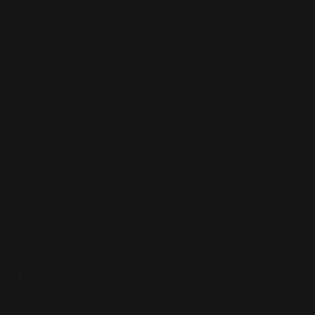
, но и
ю сеть
строив
лельно
тысячи
читаем
ьтатов
умные»