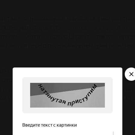
 остается несложным. Наиболее распростра
используются доступные механизмы рекламно
ителей. Хотя Яндекс.Директ также пред
оявляются перед пользователем, уже побывав
ьной настройке смарт-баннеров появл
о особо важно для ритейлеров, которым 
 способы продвижения магазинов. Теперь им
ли учесть выбор одного из трех вариантов ста