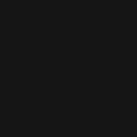
аннерах
 смарт-баннеры, они практически сразу при
» объявления представляют пользова
есам. Для этого, как обычно, используется и
веке. Причем для максимальной эффекти
снет». В результате создаются по-наст
ывает фид для смарт-баннеров. Это не 
карточки товаров с описанием, характеристи
пользователь сразу получает максимум по
онверсию в несколько раз посредством сн
век заранее отлично понимает, с какой це