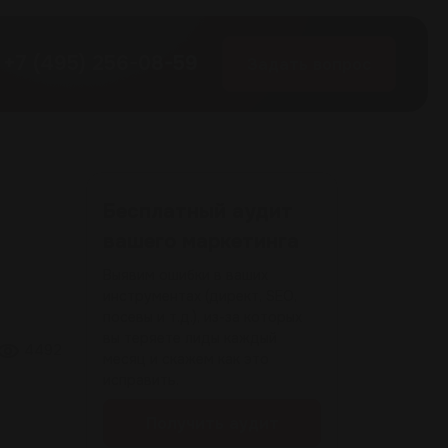
+7 (495) 256-08-59
Задать вопрос
Бесплатный аудит
вашего маркетинга
Выявим ошибки в ваших
инструментах (директ, SEO,
посевы и т.д.), из-за которых
вы теряете лиды каждый
4492
месяц и скажем как это
исправить.
Получить аудит