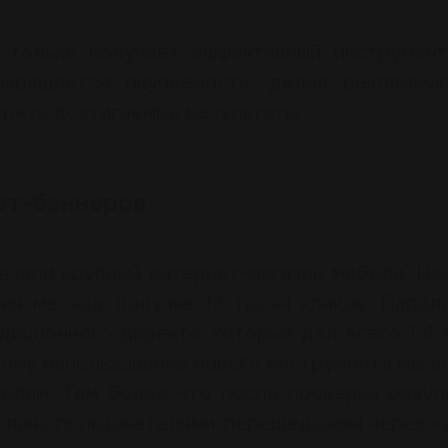
 только получает эффективный инструмент
окращается окупаемость, делая рекламну
треть достигаемые результаты.
рт-баннеров
взяли крупный интернет-магазин мебели. На
ия месяца, получив 13 тысяч кликов. Парал
иционного директа, который дал всего 1,4 
этому использование нового инструмента мы с
елям. Тем более что после проверки резул
елано пользователями, перешедшими через «