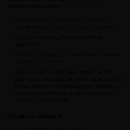
привлеченного трафика:
Аудиторию что-то зацепило, но она ищет
другой продукт, а не тот, что вы предлагаете.
Продукт не подходит для уровня этой
аудитории.
Нет ясности, для кого действует предложение:
для B2C или для B2B?
Слишком много услуг для слишком многих
аудиторий, и все сразу на одной странице. Это
путает посетителей, провоцирует «сбежать» с
сайта, а не разбираться в том, что же им все-
таки хотят предложить.
Успешных вам конверсий!
#e-commerce
#smm
#реклама
#seo
#поиск