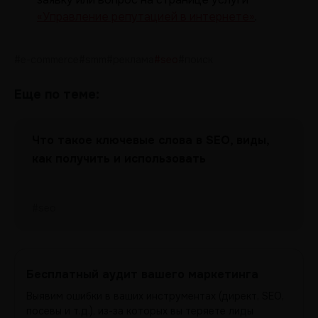
«Управление репутацией в интернете»
.
#e-commerce
#smm
#реклама
#seo
#поиск
Еще по теме:
Что такое ключевые слова в SEO, виды,
как получить и использовать
#seo
Бесплатный аудит вашего маркетинга
Выявим ошибки в ваших инструментах (директ, SEO,
посевы и т.д.), из-за которых вы теряете лиды