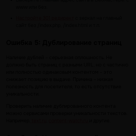
www или без.
Настройте 301 редирект
с зеркал на главный
сайт без /index.php, /index.html и т.п.
Ошибка 5: Дублирование страниц
Наличие дублей – серьезная оплошность. Не
должно быть страниц с разными URL, но с частично
или полностью одинаковым контентом – это
снижает позицию в выдаче. Причина – низкая
полезность для посетителя, то есть отсутствие
уникальности.
Проверить наличие дублированного контента
можно сервисами проверки уникальности текстов.
Например,
text.ru
,
content-watch.ru
и другие.