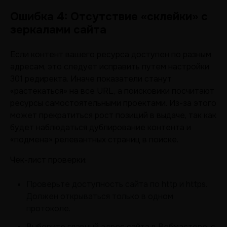
Ошибка 4: Отсутствие «склейки» с
зеркалами сайта
Если контент вашего ресурса доступен по разным
адресам, это следует исправить путем настройки
301 редиректа. Иначе показатели станут
«растекаться» на все URL, а поисковики посчитают
ресурсы самостоятельными проектами. Из-за этого
может прекратиться рост позиций в выдаче, так как
будет наблюдаться дублирование контента и
«подмена» релевантных страниц в поиске.
Чек-лист проверки:
Проверьте доступность сайта по http и https.
Должен открываться только в одном
протоколе.
Выберите главный адрес сайта в Вебмастере: с