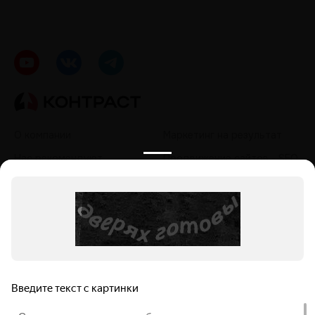
О компании
Маркетинг на результат
Нас рекомендуют
Продвижение сайтов - SEO
Кейсы
Контекстная реклама
Контакты
Таргетированная реклама
Политика обработки
Продвижение в социальных
персональных данных
сетях - SMM
Продвижение на
маркетплейсах
Продвижение в нейросетях