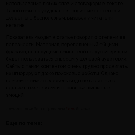
использование любых слов и словоформ в тексте.
Такой избыток ухудшает восприятие контента и
делает его бесполезным, вызывая у читателя
негатив.
Показатель «воды» в статье говорит о степени ее
полезности. Материал, переполненный общими
фразами, не несущими смысловой нагрузки, вряд ли
будет пользоваться спросом у целевой аудитории.
Сайты с таким контентом очень трудно продвигать,
их игнорируют даже поисковые роботы. Однако
совсем понижать уровень воды не стоит – это
сделает текст сухим и полностью лишит его
эмоций.
#e-commerce
#smm
#реклама
#seo
#поиск
Еще по теме: