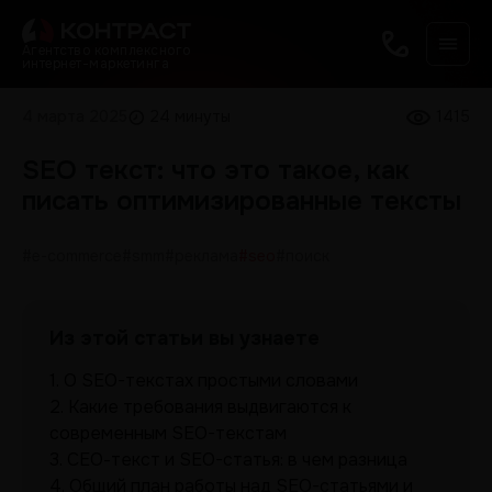
Агентство комплексного
интернет-маркетинга
4 марта 2025
24 минуты
1415
SEO текст: что это такое, как
писать оптимизированные тексты
#e-commerce
#smm
#реклама
#seo
#поиск
Из этой статьи вы узнаете
1.
О SEO-текстах простыми словами
2.
Какие требования выдвигаются к
современным SEO-текстам
3.
СЕО-текст и SEO-статья: в чем разница
4.
Общий план работы над SEO-статьями и