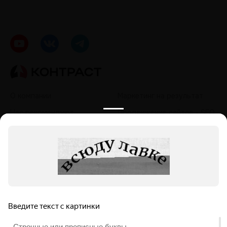
О компании
Маркетинг на результат
Нас рекомендуют
Продвижение сайтов - SEO
Кейсы
Контекстная реклама
Контакты
Таргетированная реклама
Политика обработки
Продвижение в социальных
персональных данных
сетях - SMM
Продвижение на
маркетплейсах
Продвижение в нейросетях