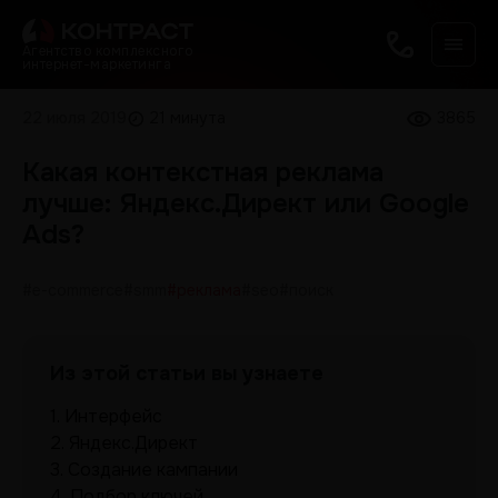
Агентство комплексного
интернет-маркетинга
22 июля 2019
21 минута
3865
Какая контекстная реклама
лучше: Яндекс.Директ или Google
Ads?
#e-commerce
#smm
#реклама
#seo
#поиск
Из этой статьи вы узнаете
1.
Интерфейс
2.
Яндекс.Директ
3.
Создание кампании
4.
Подбор ключей