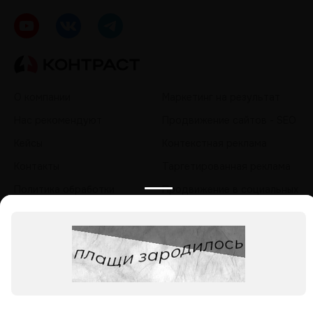
О компании
Маркетинг на результат
Нас рекомендуют
Продвижение сайтов - SEO
Кейсы
Контекстная реклама
Контакты
Таргетированная реклама
Политика обработки
Продвижение в социальных
персональных данных
сетях - SMM
Продвижение на
маркетплейсах
Продвижение в нейросетях
- GEO
sale@icontrast.ru