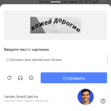
на рекламу составил 40 472 руб.
Смотреть график
70
обращений на покупку
квартиры по акции
со всех источников
440 руб.
цена заявки во Вконтакте
17 182 руб.
потрачено на рекламу
Вконтакте
×
Михаил - руководитель
Смотреть кейс
проектов
👋 Привет! Задайте свой вопрос, я
Нажмите “ОК”, если вы соглашаетесь с
отвечу через 15 секунд
условиями
обработки cookie и ваших данных о
ОК
поведении на сайте, необходимых для
Увеличили
аналитики. Запретить обработку cookie
можете через браузер
поисковый