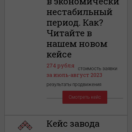
в экономически
нестабильный
период. Как?
Читайте в
нашем новом
кейсе
274 рубля
cтоимость заявки
за июль-август 2023
БЕСПЛАТНЫЙ АУДИТ
результаты продвижения
1 час
Смотреть кейс
шаги развития
Кейс завода
5 мест